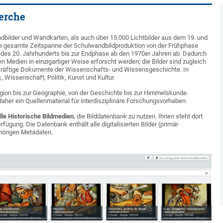
erche
bilder und Wandkarten, als auch über 15.000 Lichtbilder aus dem 19. und
die gesamte Zeitspanne der Schulwandbildproduktion von der Frühphase
tel des 20. Jahrhunderts bis zur Endphase ab den 1970er Jahren ab. Dadurch
en Medien in einzigartiger Weise erforscht werden; die Bilder sind zugleich
ekräftige Dokumente der Wissenschafts- und Wissensgeschichte. In
 Wissenschaft, Politik, Kunst und Kultur.
igion bis zur Geographie, von der Geschichte bis zur Himmelskunde.
aher ein Quellenmaterial für interdisziplinäre Forschungsvorhaben.
le Historische Bildmedien
, die Bilddatenbank zu nutzen. Ihnen steht dort
fügung. Die Datenbank enthält alle digitalisierten Bilder (primär
ehörigen Metadaten.