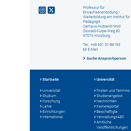
Professur für
Erwachsenenbildung /
Weiterbildung am Institut für
Pädagogik
Campus Hubland Nord
Oswald-Külpe-Weg 82
97074 Würzburg
Tel.: +49 931 31-86193
E-Mail
Suche Ansprechperson
Startseite
Universität
Universität
Fristen und Termine
Studium
Studienangebot
Forschung
Nachrichten
Lehre
Karriereportal
Einrichtungen
Beschäftigte
International
VerwaltungsABC
Amtliche
Veröffentlichungen