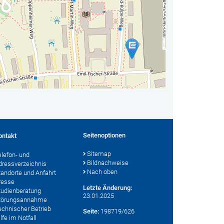
Seitenoptionen
ontakt
Sitemap
elefon- und
Bildnachweise
dressverzeichnis
Nach oben
tandorte und Anfahrt
resse
Letzte Änderung:
tudienberatung
23.01.2025
törungsannahme
echnischer Betrieb
Seite:
198719/626
lfe im Notfall