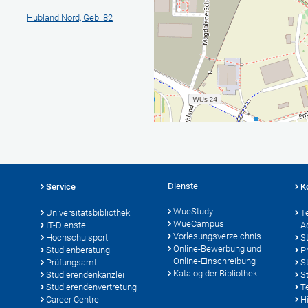
Hubland Nord, Geb. 82
Dienste
Service
K
WueStudy
Universitätsbibliothek
T
WueCampus
IT-Dienste
A
Vorlesungsverzeichnis
Hochschulsport
S
Online-Bewerbung und
Studienberatung
P
Online-Einschreibung
Prüfungsamt
S
Katalog der Bibliothek
Studierendenkanzlei
S
Studierendenvertretung
T
Career Centre
Hi