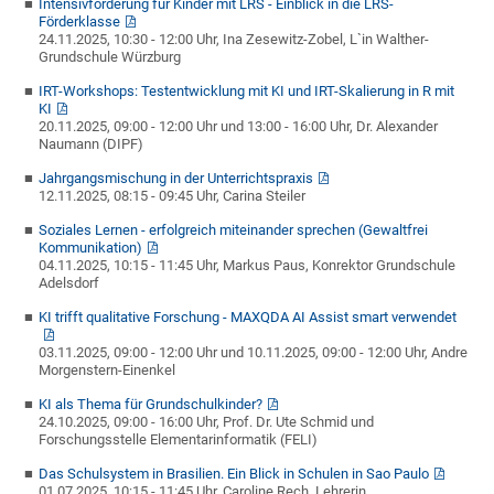
Intensivförderung für Kinder mit LRS - Einblick in die LRS-
Förderklasse
24.11.2025, 10:30 - 12:00 Uhr, Ina Zesewitz-Zobel, L`in Walther-
Grundschule Würzburg
IRT-Workshops: Testentwicklung mit KI und IRT-Skalierung in R mit
KI
20.11.2025, 09:00 - 12:00 Uhr und 13:00 - 16:00 Uhr, Dr. Alexander
Naumann (DIPF)
Jahrgangsmischung in der Unterrichtspraxis
12.11.2025, 08:15 - 09:45 Uhr, Carina Steiler
Soziales Lernen - erfolgreich miteinander sprechen (Gewaltfrei
Kommunikation)
04.11.2025, 10:15 - 11:45 Uhr, Markus Paus, Konrektor Grundschule
Adelsdorf
KI trifft qualitative Forschung - MAXQDA AI Assist smart verwendet
03.11.2025, 09:00 - 12:00 Uhr und 10.11.2025, 09:00 - 12:00 Uhr, Andre
Morgenstern-Einenkel
KI als Thema für Grundschulkinder?
24.10.2025, 09:00 - 16:00 Uhr, Prof. Dr. Ute Schmid und
Forschungsstelle Elementarinformatik (FELI)
Das Schulsystem in Brasilien. Ein Blick in Schulen in Sao Paulo
01.07.2025, 10:15 - 11:45 Uhr, Caroline Rech, Lehrerin