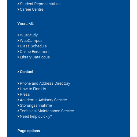
Student Representation
Career Centre
Your JMU
WueStudy
WueCampus
Class Schedule
Online Enrolment
Library Catalogue
Contact
Phone and Address Directory
How to Find Us
Press
Academic Advisory Service
Störungsannahme
Technical Maintenance Service
Need help quickly?
Page options