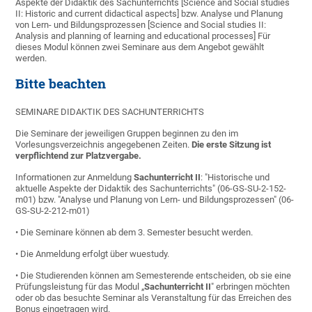
Aspekte der Didaktik des Sachunterrichts [Science and Social studies
II: Historic and current didactical aspects] bzw. Analyse und Planung
von Lern- und Bildungsprozessen [Science and Social studies II:
Analysis and planning of learning and educational processes
] Für
dieses Modul können zwei Seminare aus dem Angebot gewählt
werden.
Bitte beachten
SEMINARE DIDAKTIK DES SACHUNTERRICHTS
Die Seminare der jeweiligen Gruppen beginnen zu den im
Vorlesungsverzeichnis angegebenen Zeiten.
Die erste Sitzung ist
verpflichtend zur Platzvergabe.
Informationen zur Anmeldung
Sachunterricht II
: "Historische und
aktuelle Aspekte der Didaktik des Sachunterrichts" (06-GS-SU-2-152-
m01) bzw. "Analyse und Planung von Lern- und Bildungsprozessen" (06-
GS-SU-2-212-m01)
• Die Seminare können ab dem 3. Semester besucht werden.
• Die Anmeldung erfolgt über wuestudy.
• Die Studierenden können am Semesterende entscheiden, ob sie eine
Prüfungsleistung für das Modul „
Sachunterricht II
" erbringen möchten
oder ob das besuchte Seminar als Veranstaltung für das Erreichen des
Bonus eingetragen wird.