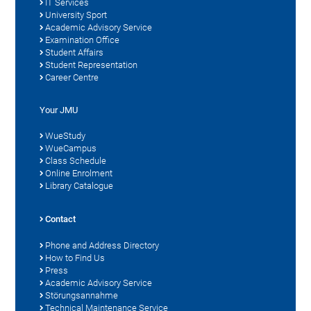
IT Services
University Sport
Academic Advisory Service
Examination Office
Student Affairs
Student Representation
Career Centre
Your JMU
WueStudy
WueCampus
Class Schedule
Online Enrolment
Library Catalogue
Contact
Phone and Address Directory
How to Find Us
Press
Academic Advisory Service
Störungsannahme
Technical Maintenance Service